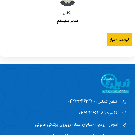
عکاس
مدیر سیستم
لیست اخبار
تلفن تماس:
04433462420
فکس:
04433462189
آدرس:
ارومیه- خیابان عمار- روبروی پزشکی قانونی